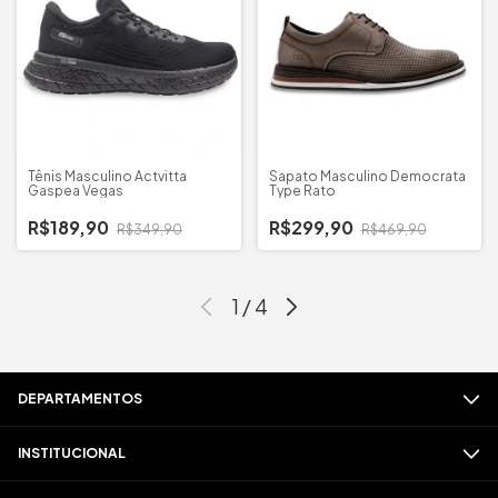
Tênis Masculino Actvitta
Sapato Masculino Democrata
Gaspea Vegas
Type Rato
R$189,90
R$299,90
R$349,90
R$469,90
1
/
4
DEPARTAMENTOS
INSTITUCIONAL