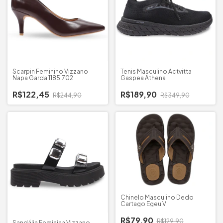
Scarpin Feminino Vizzano
Tenis Masculino Actvitta
Napa Garda 1185.702
Gaspea Athena
R$122,45
R$189,90
R$244,90
R$349,90
Chinelo Masculino Dedo
Cartago Egeu VI
R$79,90
R$129,90
Sandália Feminina Vizzano