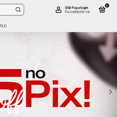
0
Olá!
Faça login
Ou cadastre-se
TILO