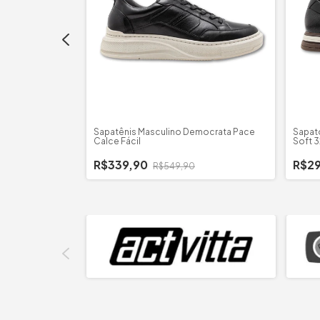
ada Anilina
Sapatênis Masculino Democrata Pace
Sapat
Calce Fácil
Soft 3
R$339,90
R$2
R$549,90