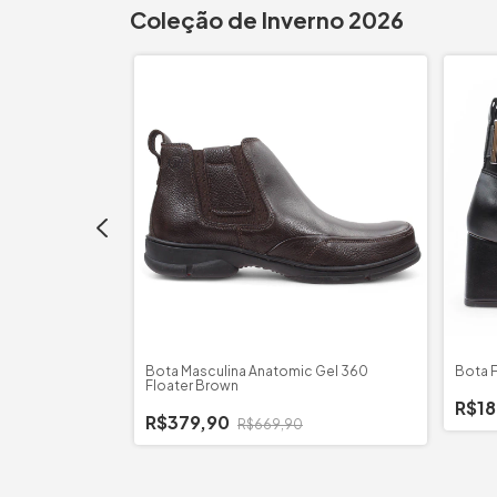
Coleção de Inverno 2026
vela B/Fino
Bota Masculina Anatomic Gel 360
Bota F
Floater Brown
R$1
R$379,90
R$669,90