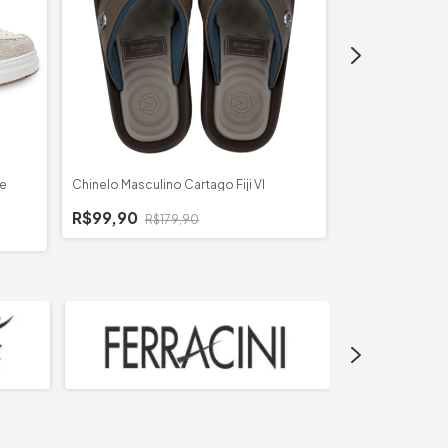
re
Chinelo Masculino Cartago Fiji VI
Sapatenis Casu
Microfibra
R$99,90
R$179,90
R$189,90
R$