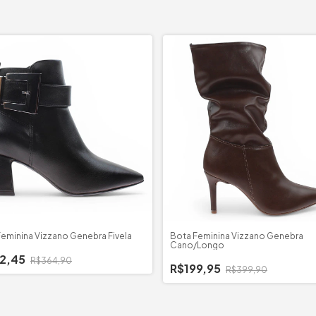
eminina Vizzano Genebra Fivela
Bota Feminina Vizzano Genebra
Cano/Longo
82,45
R$364,90
R$199,95
R$399,90