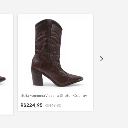
Bota Feminina Vizzano Stretch Country
Bota Feminina V
R$224,95
R$449,90
R$189,95
R$