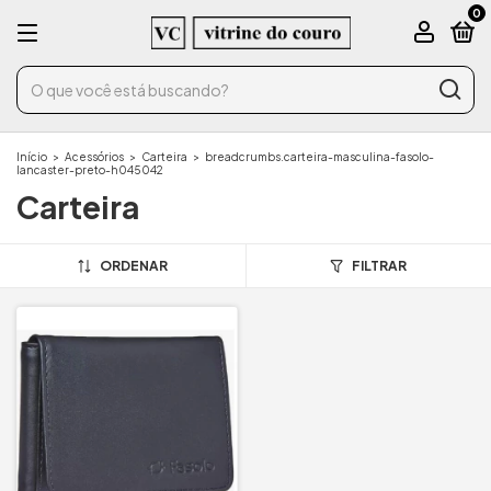
0
Início
>
Acessórios
>
Carteira
>
breadcrumbs.carteira-masculina-fasolo-
lancaster-preto-h045042
Carteira
ORDENAR
FILTRAR