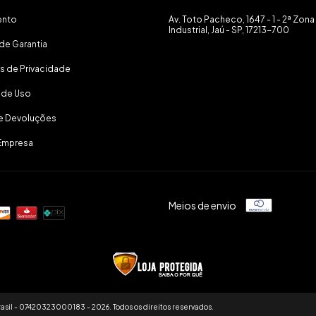
ento
Av. Toto Pacheco, 1647 - 1 - 2ª Zona
Industrial, Jaú - SP, 17213-700
de Garantia
as de Privacidade
 de Uso
 e Devoluções
Empresa
Meios de envio
asil - 07420323000183 - 2026. Todos os direitos reservados.