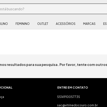
ULINO
FEMININO
OUTLET
ACESSÓRIOS
MARCAS
ES
os resultados para sua pesquisa. Por favor, tente com outros 
UCIONAL
ENTRE EM CONTATO
nça
5514910057735
sac@vitrinedocouro.com.br