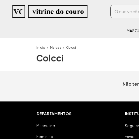
MASC
Início
>
Marcas
>
Colcci
Colcci
Não tem
DEPARTAMENTOS
INSTIT
Masculino
Segura
Feminino
Envio