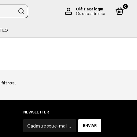
0
Olá!
Faça login
Ou cadastre-se
TILO
filtros.
NEWSLETTER