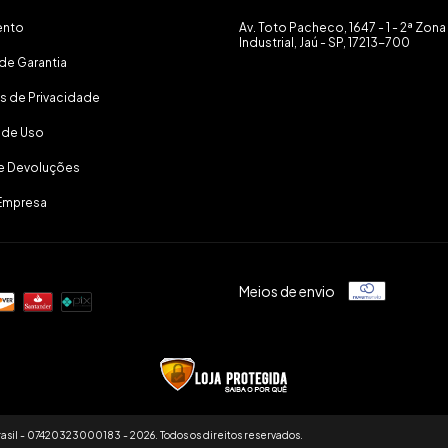
ento
Av. Toto Pacheco, 1647 - 1 - 2ª Zona
Industrial, Jaú - SP, 17213-700
de Garantia
as de Privacidade
 de Uso
 e Devoluções
Empresa
Meios de envio
asil - 07420323000183 - 2026. Todos os direitos reservados.