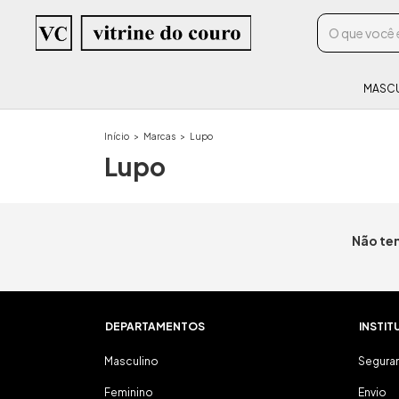
MASC
Início
>
Marcas
>
Lupo
Lupo
Não tem
DEPARTAMENTOS
INSTIT
Masculino
Segura
Feminino
Envio