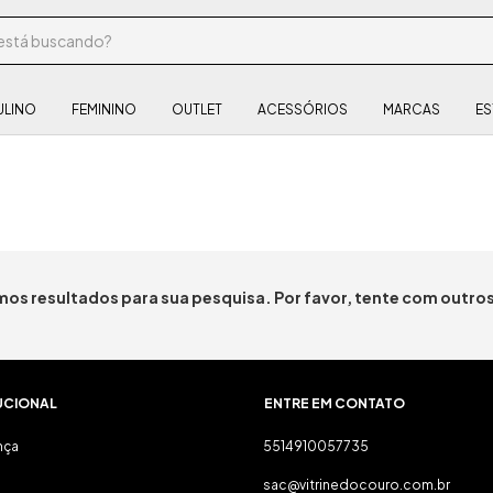
ULINO
FEMININO
OUTLET
ACESSÓRIOS
MARCAS
ES
os resultados para sua pesquisa. Por favor, tente com outros 
UCIONAL
ENTRE EM CONTATO
nça
5514910057735
sac@vitrinedocouro.com.br