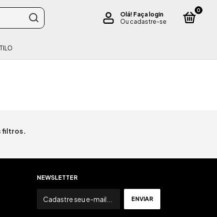
0
Olá!
Faça login
Ou cadastre-se
TILO
filtros.
NEWSLETTER