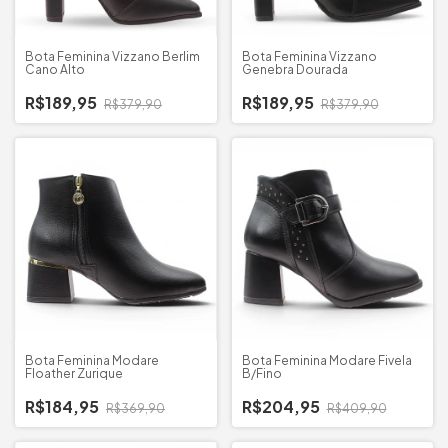
Bota Feminina Vizzano Berlim
Bota Feminina Vizzano
Cano Alto
Genebra Dourada
R$189,95
R$189,95
R$379,90
R$379,90
Bota Feminina Modare
Bota Feminina Modare Fivela
Floather Zurique
B/Fino
R$184,95
R$204,95
R$369,90
R$409,90