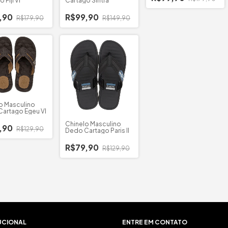
 Fiji VI
Cartago Sintra
,90
R$99,90
R$179,90
R$149,90
o Masculino
artago Egeu VI
Chinelo Masculino
,90
R$129,90
Dedo Cartago Paris II
R$79,90
R$129,90
UCIONAL
ENTRE EM CONTATO