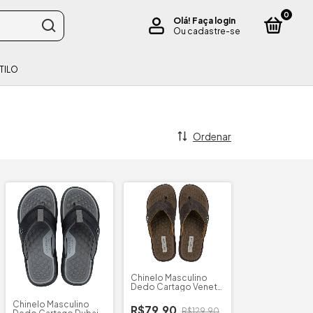
0
Olá!
Faça login
Ou cadastre-se
TILO
Ordenar
Chinelo Masculino
Dedo Cartago Veneto
III
Chinelo Masculino
R$79,90
R$129,90