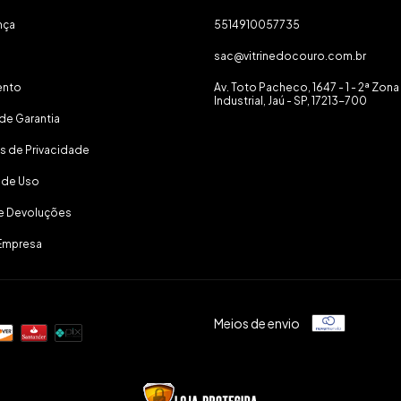
nça
5514910057735
sac@vitrinedocouro.com.br
ento
Av. Toto Pacheco, 1647 - 1 - 2ª Zona
Industrial, Jaú - SP, 17213-700
de Garantia
as de Privacidade
 de Uso
 e Devoluções
Empresa
Meios de envio