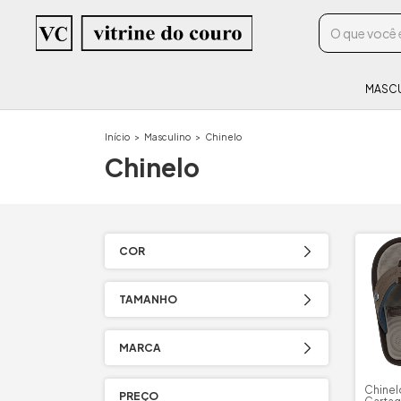
MASC
Início
>
Masculino
>
Chinelo
Chinelo
COR
TAMANHO
MARCA
Chinel
PREÇO