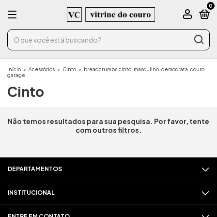
0
Início
>
Acessórios
>
Cinto
>
breadcrumbs.cinto-masculino-democrata-couro-
garage
Cinto
Não temos resultados para sua pesquisa. Por favor, tente
com outros filtros.
DEPARTAMENTOS
INSTITUCIONAL
ENTRE EM CONTATO