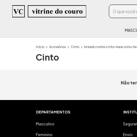
MASC
Início
>
Acessórios
>
Cinto
>
breadcrumbs.cinto-masculino-fas
Cinto
Não tem
DEPARTAMENTOS
INSTIT
Masculino
Segura
Feminino
Envio