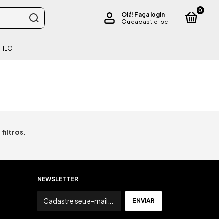
0
Olá!
Faça login
Ou cadastre-se
TILO
filtros.
NEWSLETTER