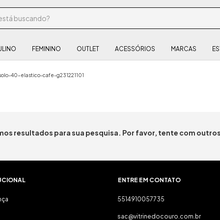
ULINO
FEMININO
OUTLET
ACESSÓRIOS
MARCAS
ES
olo-40-elastico-cafe-g231221101
os resultados para sua pesquisa. Por favor, tente com outros 
UCIONAL
ENTRE EM CONTATO
nça
5514910057735
sac@vitrinedocouro.com.br