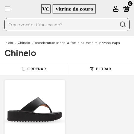
0
Início
>
Chinelo
>
breadcrumbs.sandalia-feminina-rasteira-vizzano-napa
Chinelo
ORDENAR
FILTRAR