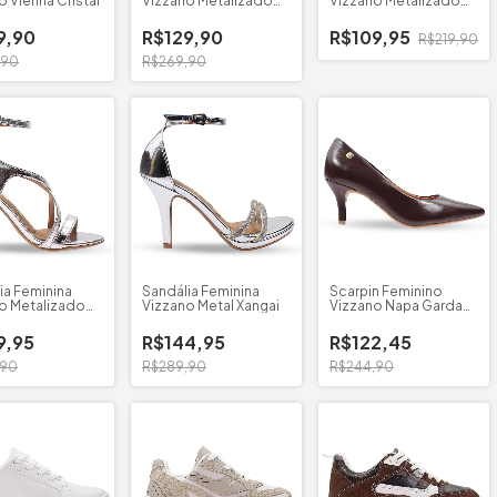
o Vienna Cristal
Vizzano Metalizado
Vizzano Metalizado
6536.213
Premium
9,90
R$129,90
R$109,95
R$219,90
,90
R$269,90
ia Feminina
Sandália Feminina
Scarpin Feminino
o Metalizado
Vizzano Metal Xangai
Vizzano Napa Garda
1185.702
9,95
R$144,95
R$122,45
,90
R$289,90
R$244,90