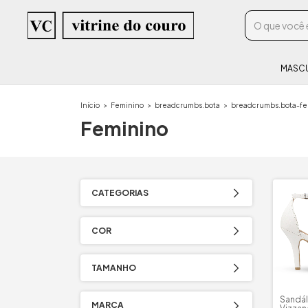
MASC
Início
>
Feminino
>
breadcrumbs.bota
>
breadcrumbs.bota-fe
Feminino
CATEGORIAS
COR
TAMANHO
Sandál
MARCA