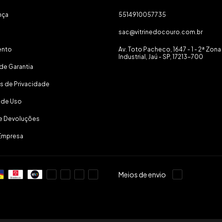
nça
5514910057735
sac@vitrinedocouro.com.br
ento
Av. Toto Pacheco, 1647 - 1 - 2ª Zona
Industrial, Jaú - SP, 17213-700
de Garantia
as de Privacidade
 de Uso
 e Devoluções
Empresa
Meios de envio