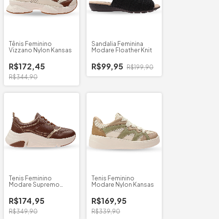
Tênis Feminino
Sandalia Feminina
Vizzano Nylon Kansas
Modare Floather Knit
R$172,45
R$99,95
R$199,90
R$344,90
Tenis Feminino
Tenis Feminino
Modare Supremo
Modare Nylon Kansas
Metalizado
R$174,95
R$169,95
R$349,90
R$339,90