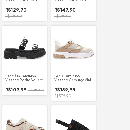
Vizzano Metalizado
Vizzano Metalizado
6210.1155
Ponta Fina
R$129,90
R$149,90
R$289,90
R$299,90
Sandália Feminina
Tênis Feminino
Vizzano Pedra Square
Vizzano Camurça Vinil
R$109,95
R$189,95
R$219,90
R$379,90