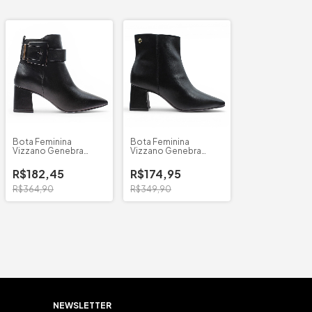
Bota Feminina
Bota Feminina
Vizzano Genebra
Vizzano Genebra
Fivela
B/Quadrado
R$182,45
R$174,95
R$364,90
R$349,90
NEWSLETTER