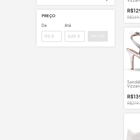
Vizzan
R$12
PREÇO
R$269
De
Até
APLICAR
Sandál
Vizzan
Milano
R$13
R$279