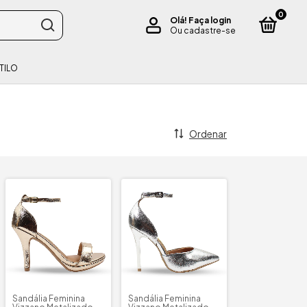
0
Olá!
Faça login
Ou cadastre-se
TILO
Ordenar
Sandália Feminina
Sandália Feminina