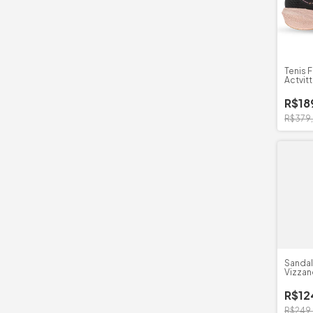
Tenis 
Actvit
R$18
R$379
Sandal
Vizzan
R$12
R$249