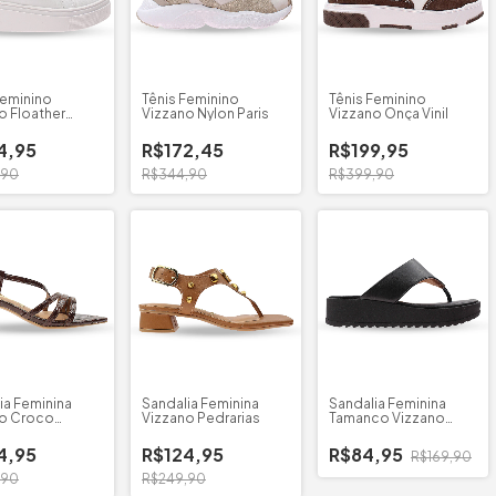
Feminino
Tênis Feminino
Tênis Feminino
o Floather
Vizzano Nylon Paris
Vizzano Onça Vinil
4,95
R$172,45
R$199,95
,90
R$344,90
R$399,90
ia Feminina
Sandalia Feminina
Sandalia Feminina
no Croco
Vizzano Pedrarias
Tamanco Vizzano
e
Strech
4,95
R$124,95
R$84,95
R$169,90
,90
R$249,90