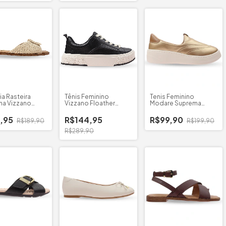
ia Rasteira
Tênis Feminino
Tenis Feminino
na Vizzano
Vizzano Floather
Modare Suprema
do
Madri
Metalizado
,95
R$144,95
R$99,90
R$189,90
R$199,90
R$289,90