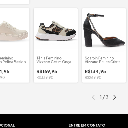
Feminino
Tênis Feminino
Scarpin Feminino
o Pelica Basico
Vizzano Cetim Onça
Vizzano Pelica Cristal
4,95
R$169,95
R$134,95
,90
R$339,90
R$269,90
1
/
3
UCIONAL
ENTRE EM CONTATO