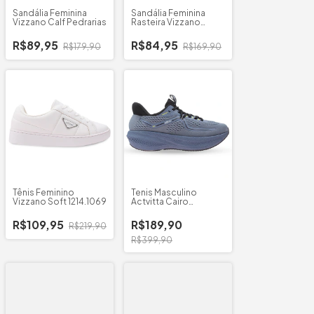
Sandália Feminina
Sandália Feminina
Vizzano Calf Pedrarias
Rasteira Vizzano
6553.100
R$89,95
R$84,95
R$179,90
R$169,90
Tênis Feminino
Tenis Masculino
Vizzano Soft 1214.1069
Actvitta Cairo
Australia
R$109,95
R$189,90
R$219,90
R$399,90