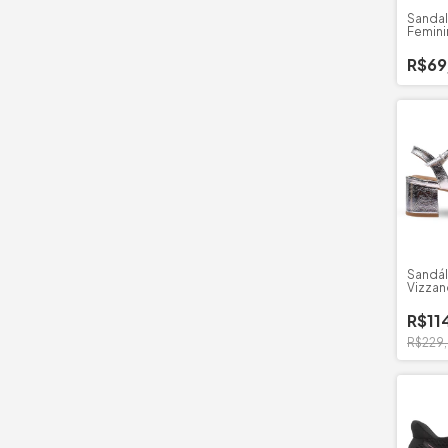
Sandal
Femini
Floath
R$69
Sandál
Vizzan
Salto 
R$11
R$229