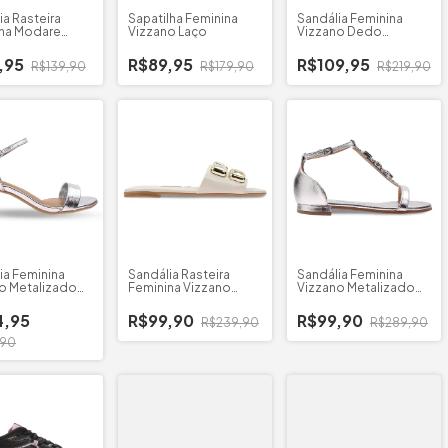
ia Rasteira
Sapatilha Feminina
Sandália Feminina
na Modare
Vizzano Laço
Vizzano Dedo
er Venezia
Cruzada
,95
R$89,95
R$109,95
R$139,90
R$179,90
R$219,90
ia Feminina
Sandália Rasteira
Sandália Feminina
o Metalizado
Feminina Vizzano
Vizzano Metalizado
Grosso
Napa Pedrarias
Pedrarias
4,95
R$99,90
R$99,90
R$239,90
R$289,90
,90