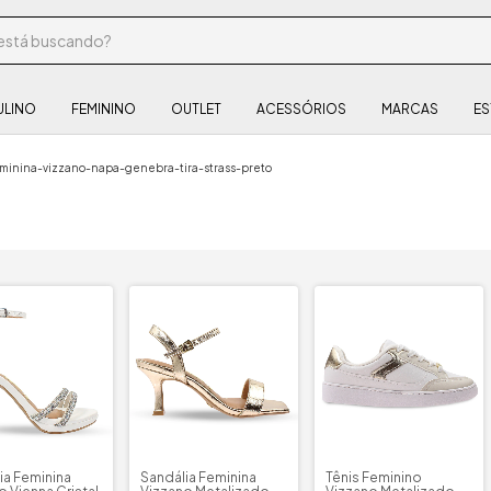
ULINO
FEMININO
OUTLET
ACESSÓRIOS
MARCAS
ES
minina-vizzano-napa-genebra-tira-strass-preto
ia Feminina
Sandália Feminina
Tênis Feminino