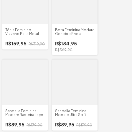
Tênis Feminino
Bota Feminina Modare
Vizzano Paris Metal
Genebre Fivela
R$159,95
R$184,95
R$319,90
R$369,90
Sandalia Feminina
Sandalia Feminina
Modare Rasteira Laço
Modare Ultra Soft
R$89,95
R$89,95
R$179,90
R$179,90