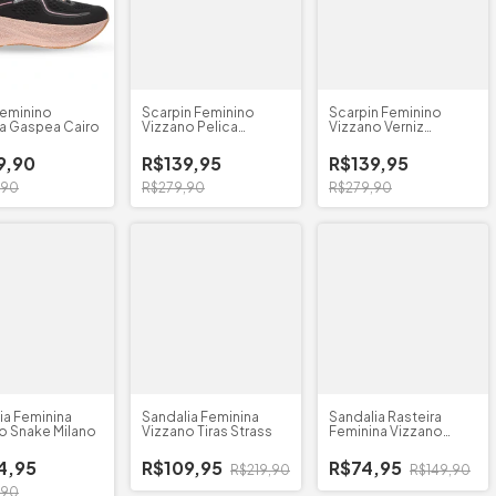
Feminino
Scarpin Feminino
Scarpin Feminino
ta Gaspea Cairo
Vizzano Pelica
Vizzano Verniz
Bico/Quadrado
Bico/Quadrado
9,90
R$139,95
R$139,95
,90
R$279,90
R$279,90
ia Feminina
Sandalia Feminina
Sandalia Rasteira
o Snake Milano
Vizzano Tiras Strass
Feminina Vizzano
Brilho
4,95
R$109,95
R$74,95
R$219,90
R$149,90
,90