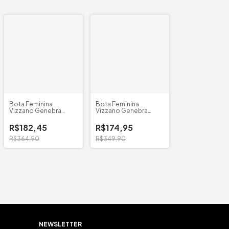
Bota Feminina
Bota Feminina
Vizzano Genebra
Vizzano Genebra
Fivela
B/Quadrado
R$182,45
R$174,95
R$364,90
R$349,90
NEWSLETTER