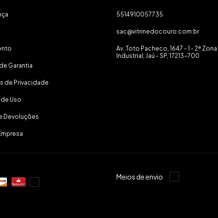
nça
5514910057735
sac@vitrinedocouro.com.br
ento
Av. Toto Pacheco, 1647 - 1 - 2ª Zona
Industrial, Jaú - SP, 17213-700
de Garantia
as de Privacidade
 de Uso
 e Devoluções
Empresa
Meios de envio