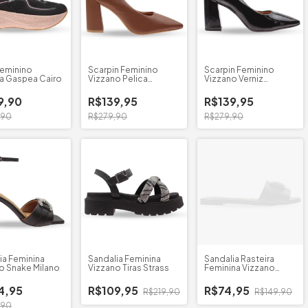
Feminino
Scarpin Feminino
Scarpin Feminino
ta Gaspea Cairo
Vizzano Pelica
Vizzano Verniz
Bico/Quadrado
Bico/Quadrado
9,90
R$139,95
R$139,95
,90
R$279,90
R$279,90
ia Feminina
Sandalia Feminina
Sandalia Rasteira
o Snake Milano
Vizzano Tiras Strass
Feminina Vizzano
Brilho
4,95
R$109,95
R$74,95
R$219,90
R$149,90
,90