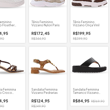
Feminino
Tênis Feminino
Tênis Feminino
o Floather
Vizzano Nylon Paris
Vizzano Onça Vinil
4,95
R$172,45
R$199,95
,90
R$344,90
R$399,90
ia Feminina
Sandalia Feminina
Sandalia Feminina
no Croco
Vizzano Pedrarias
Tamanco Vizzano
e
Strech
4,95
R$124,95
R$84,95
R$169,90
,90
R$249,90