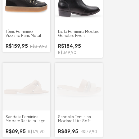
Tênis Feminino
Bota Feminina Modare
Vizzano Paris Metal
Genebre Fivela
R$159,95
R$184,95
R$319,90
R$369,90
Sandalia Feminina
Sandalia Feminina
Modare Rasteira Laço
Modare Ultra Soft
R$89,95
R$89,95
R$179,90
R$179,90