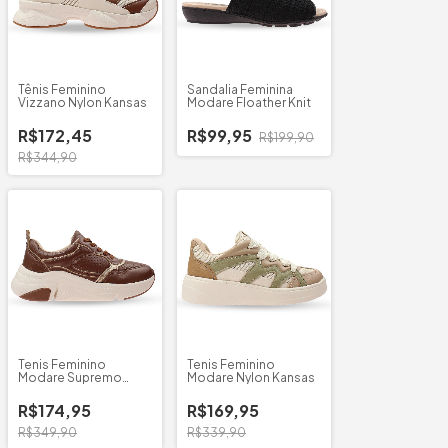
Tênis Feminino
Sandalia Feminina
Vizzano Nylon Kansas
Modare Floather Knit
R$172,45
R$99,95
R$199,90
R$344,90
Tenis Feminino
Tenis Feminino
Modare Supremo
Modare Nylon Kansas
Metalizado
R$174,95
R$169,95
R$349,90
R$339,90