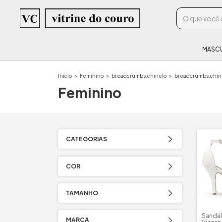
MASC
Início
>
Feminino
>
breadcrumbs.chinelo
>
breadcrumbs.chine
Feminino
CATEGORIAS
COR
TAMANHO
Sandál
MARCA