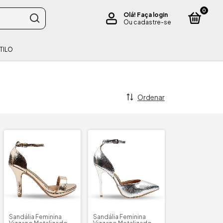
0
Olá!
Faça login
Ou cadastre-se
TILO
Ordenar
Sandália Feminina
Sandália Feminina