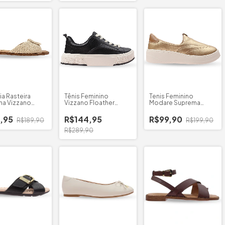
ia Rasteira
Tênis Feminino
Tenis Feminino
na Vizzano
Vizzano Floather
Modare Suprema
do
Madri
Metalizado
,95
R$144,95
R$99,90
R$189,90
R$199,90
R$289,90