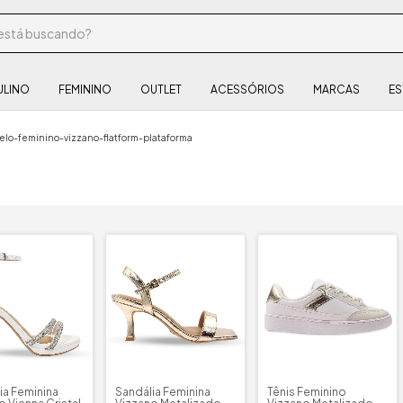
ULINO
FEMININO
OUTLET
ACESSÓRIOS
MARCAS
ES
lo-feminino-vizzano-flatform-plataforma
ia Feminina
Sandália Feminina
Tênis Feminino