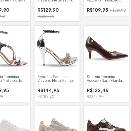
o Vienna Cristal
Vizzano Metalizado
Vizzano Metalizado
6536.213
Premium
9,90
R$129,90
R$109,95
R$219,90
,90
R$269,90
ia Feminina
Sandália Feminina
Scarpin Feminino
o Metalizado
Vizzano Metal Xangai
Vizzano Napa Garda
1185.702
9,95
R$144,95
R$122,45
,90
R$289,90
R$244,90