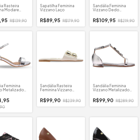
ia Rasteira
Sapatilha Feminina
Sandália Feminina
na Modare
Vizzano Laço
Vizzano Dedo
er Venezia
Cruzada
,95
R$89,95
R$109,95
R$139,90
R$179,90
R$219,90
ia Feminina
Sandália Rasteira
Sandália Feminina
o Metalizado
Feminina Vizzano
Vizzano Metalizado
Grosso
Napa Pedrarias
Pedrarias
4,95
R$99,90
R$99,90
R$239,90
R$289,90
,90