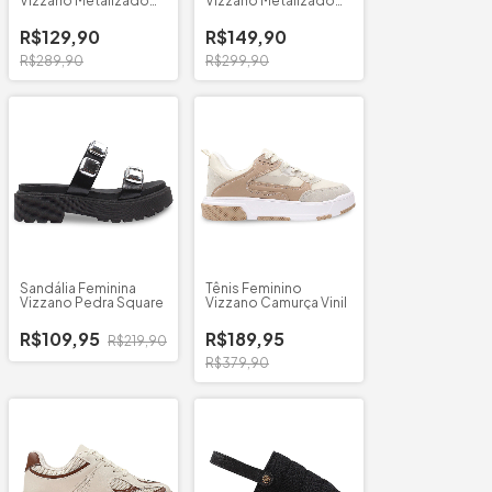
Vizzano Metalizado
Vizzano Metalizado
6210.1155
Ponta Fina
R$129,90
R$149,90
R$289,90
R$299,90
Sandália Feminina
Tênis Feminino
Vizzano Pedra Square
Vizzano Camurça Vinil
R$109,95
R$189,95
R$219,90
R$379,90