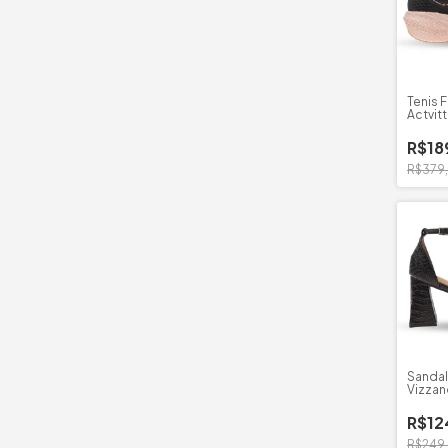
Tenis 
Actvit
R$18
R$379
Sandal
Vizzan
R$12
R$249