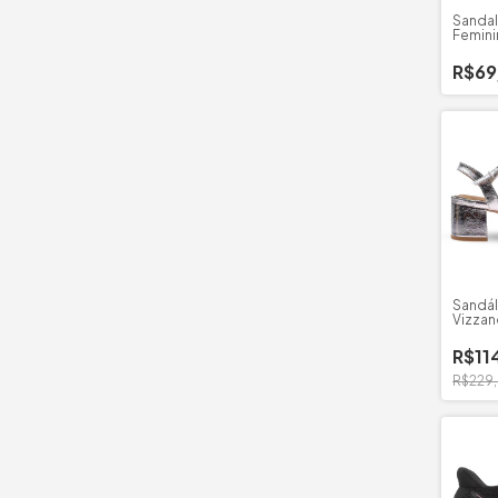
Sandal
Femini
Floath
R$69
Sandál
Vizzan
Salto 
R$11
R$229