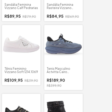
Sandália Feminina
Sandália Feminina
Vizzano Calf Pedrarias
Rasteira Vizzano
6553.100
R$89,95
R$84,95
R$179,90
R$169,90
Tênis Feminino
Tenis Masculino
Vizzano Soft 1214.1069
Actvitta Cairo
Australia
R$109,95
R$189,90
R$219,90
R$399,90