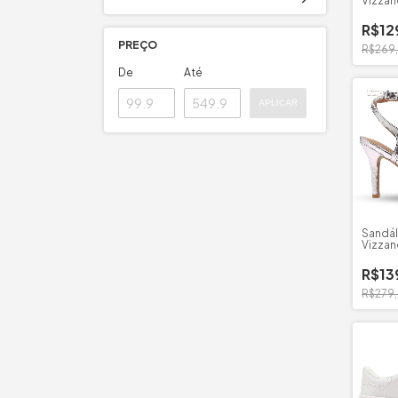
Vizzan
R$12
PREÇO
R$269
De
Até
APLICAR
Sandál
Vizzan
Milano
R$13
R$279