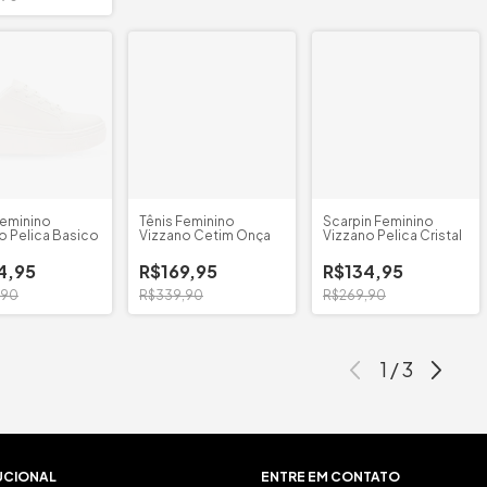
Feminino
Tênis Feminino
Scarpin Feminino
o Pelica Basico
Vizzano Cetim Onça
Vizzano Pelica Cristal
4,95
R$169,95
R$134,95
,90
R$339,90
R$269,90
1
/
3
UCIONAL
ENTRE EM CONTATO