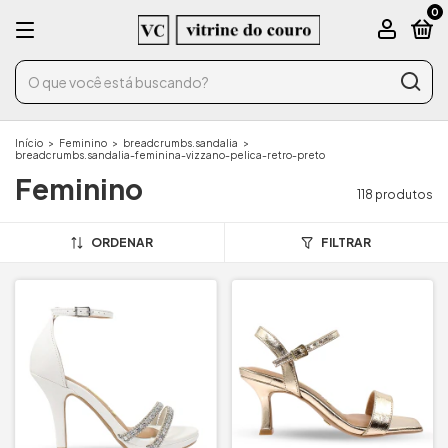
0
Início
>
Feminino
>
breadcrumbs.sandalia
>
breadcrumbs.sandalia-feminina-vizzano-pelica-retro-preto
Feminino
118 produtos
ORDENAR
FILTRAR