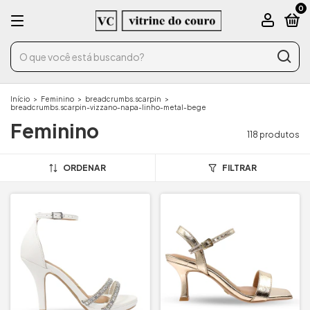
0
Início
>
Feminino
>
breadcrumbs.scarpin
>
breadcrumbs.scarpin-vizzano-napa-linho-metal-bege
Feminino
118 produtos
ORDENAR
FILTRAR