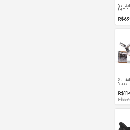
Sandal
Femini
Floath
R$69
Sandál
Vizzan
Salto 
R$11
R$229