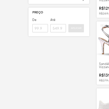
Vizzan
R$12
PREÇO
R$269
De
Até
APLICAR
Sandál
Vizzan
Milano
R$13
R$279