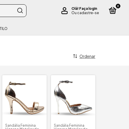
0
Olá!
Faça login
Ou cadastre-se
TILO
Ordenar
Sandália Feminina
Sandália Feminina