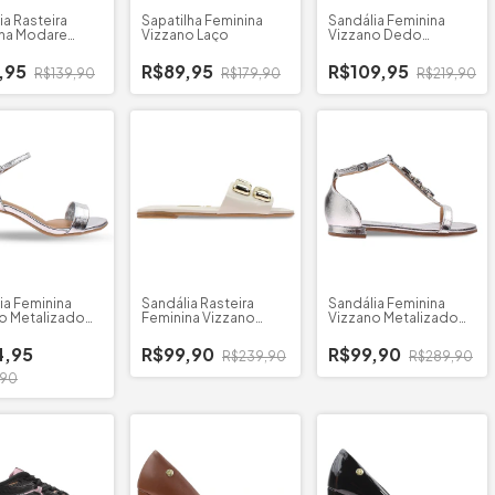
ia Rasteira
Sapatilha Feminina
Sandália Feminina
na Modare
Vizzano Laço
Vizzano Dedo
er Venezia
Cruzada
,95
R$89,95
R$109,95
R$139,90
R$179,90
R$219,90
ia Feminina
Sandália Rasteira
Sandália Feminina
o Metalizado
Feminina Vizzano
Vizzano Metalizado
Grosso
Napa Pedrarias
Pedrarias
4,95
R$99,90
R$99,90
R$239,90
R$289,90
,90