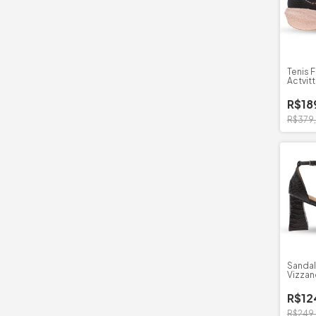
Tenis 
Actvit
R$18
R$379
Sandal
Vizzan
R$12
R$249