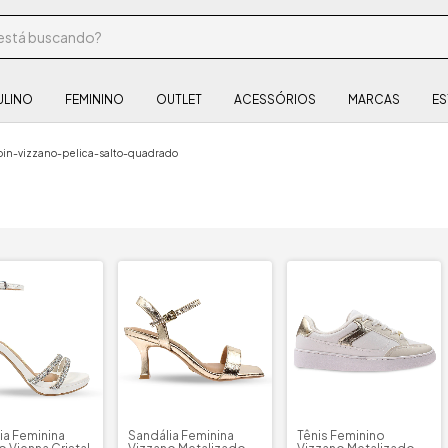
ULINO
FEMININO
OUTLET
ACESSÓRIOS
MARCAS
ES
in-vizzano-pelica-salto-quadrado
ia Feminina
Sandália Feminina
Tênis Feminino