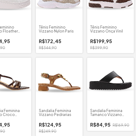
Feminino
Tênis Feminino
Tênis Feminino
o Floather
Vizzano Nylon Paris
Vizzano Onça Vinil
4,95
R$172,45
R$199,95
,90
R$344,90
R$399,90
ia Feminina
Sandalia Feminina
Sandalia Feminina
no Croco
Vizzano Pedrarias
Tamanco Vizzano
e
Strech
4,95
R$124,95
R$84,95
R$169,90
,90
R$249,90