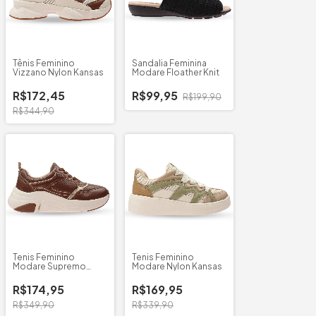
Tênis Feminino
Sandalia Feminina
Vizzano Nylon Kansas
Modare Floather Knit
R$172,45
R$99,95
R$199,90
R$344,90
Tenis Feminino
Tenis Feminino
Modare Supremo
Modare Nylon Kansas
Metalizado
R$174,95
R$169,95
R$349,90
R$339,90