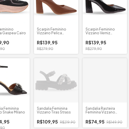
Feminino
Scarpin Feminino
Scarpin Feminino
ta Gaspea Cairo
Vizzano Pelica
Vizzano Verniz
Bico/Quadrado
Bico/Quadrado
9,90
R$139,95
R$139,95
,90
R$279,90
R$279,90
ia Feminina
Sandalia Feminina
Sandalia Rasteira
o Snake Milano
Vizzano Tiras Strass
Feminina Vizzano
Brilho
4,95
R$109,95
R$74,95
R$219,90
R$149,90
,90