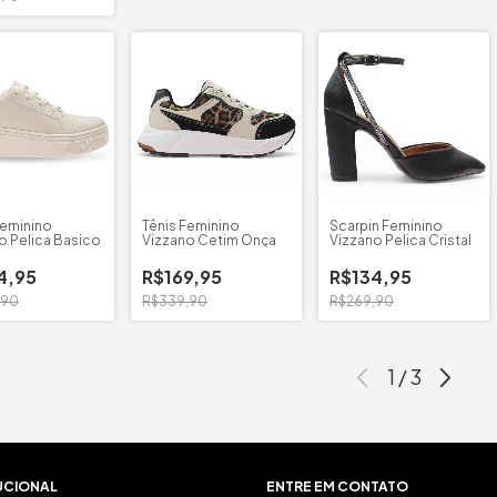
Feminino
Tênis Feminino
Scarpin Feminino
o Pelica Basico
Vizzano Cetim Onça
Vizzano Pelica Cristal
4,95
R$169,95
R$134,95
,90
R$339,90
R$269,90
1
/
3
UCIONAL
ENTRE EM CONTATO