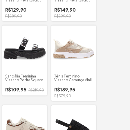
Vizzano Metalizado
Vizzano Metalizado
6210.1155
Ponta Fina
R$129,90
R$149,90
R$289,90
R$299,90
Sandália Feminina
Tênis Feminino
Vizzano Pedra Square
Vizzano Camurça Vinil
R$109,95
R$189,95
R$219,90
R$379,90