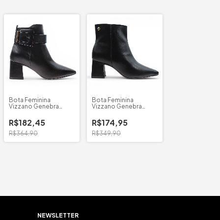
Bota Feminina
Bota Feminina
Vizzano Genebra
Vizzano Genebra
Fivela
B/Quadrado
R$182,45
R$174,95
R$364,90
R$349,90
NEWSLETTER