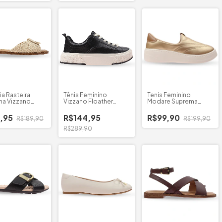
ia Rasteira
Tênis Feminino
Tenis Feminino
na Vizzano
Vizzano Floather
Modare Suprema
do
Madri
Metalizado
,95
R$144,95
R$99,90
R$189,90
R$199,90
R$289,90