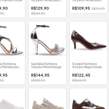
o Vienna Cristal
Vizzano Metalizado
Vizzano Metalizado
6536.213
Premium
9,90
R$129,90
R$109,95
R$219,90
,90
R$269,90
ia Feminina
Sandália Feminina
Scarpin Feminino
o Metalizado
Vizzano Metal Xangai
Vizzano Napa Garda
1185.702
9,95
R$144,95
R$122,45
,90
R$289,90
R$244,90