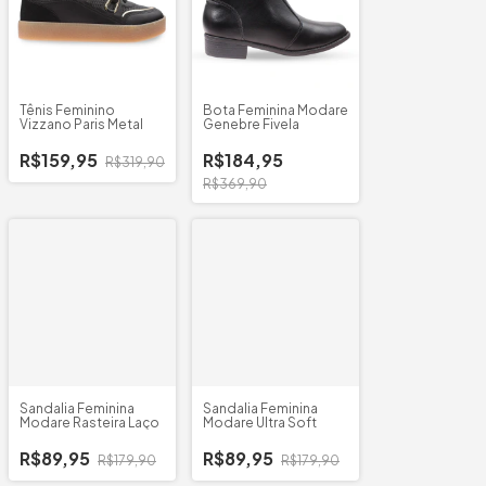
Tênis Feminino
Bota Feminina Modare
Vizzano Paris Metal
Genebre Fivela
R$159,95
R$184,95
R$319,90
R$369,90
Sandalia Feminina
Sandalia Feminina
Modare Rasteira Laço
Modare Ultra Soft
R$89,95
R$89,95
R$179,90
R$179,90