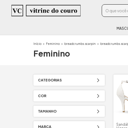
MASC
Início
>
Feminino
>
breadcrumbs.scarpin
>
breadcrumbs.scarp
Feminino
CATEGORIAS
COR
TAMANHO
Sandál
MARCA