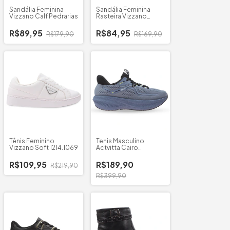
Sandália Feminina
Sandália Feminina
Vizzano Calf Pedrarias
Rasteira Vizzano
6553.100
R$89,95
R$84,95
R$179,90
R$169,90
Tênis Feminino
Tenis Masculino
Vizzano Soft 1214.1069
Actvitta Cairo
Australia
R$109,95
R$189,90
R$219,90
R$399,90