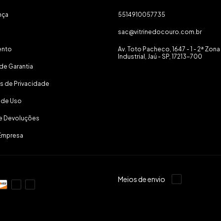
nça
5514910057735
sac@vitrinedocouro.com.br
ento
Av. Toto Pacheco, 1647 - 1 - 2ª Zona
Industrial, Jaú - SP, 17213-700
de Garantia
as de Privacidade
 de Uso
 e Devoluções
Empresa
Meios de envio