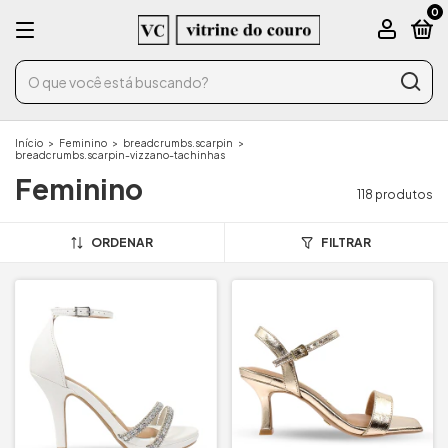
0
Início
>
Feminino
>
breadcrumbs.scarpin
>
breadcrumbs.scarpin-vizzano-tachinhas
Feminino
118 produtos
ORDENAR
FILTRAR