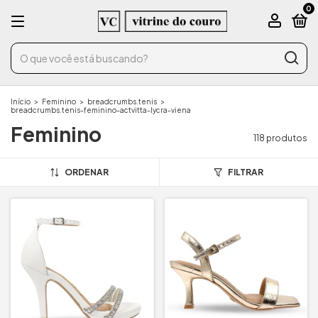
0
Início
>
Feminino
>
breadcrumbs.tenis
>
breadcrumbs.tenis-feminino-actvitta-lycra-viena
Feminino
118 produtos
ORDENAR
FILTRAR