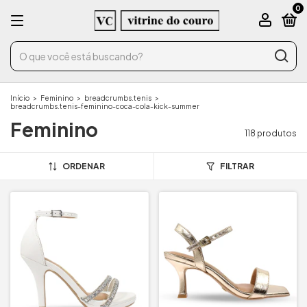
0
Início
>
Feminino
>
breadcrumbs.tenis
>
breadcrumbs.tenis-feminino-coca-cola-kick-summer
Feminino
118 produtos
ORDENAR
FILTRAR