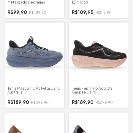
Metalizado Pedrarias
1214.1069
R$99,90
R$109,95
R$289,90
R$219,90
Tenis Masculino Actvitta Cairo
Tenis Feminino Actvitta
Australia
Gaspea Cairo
R$189,90
R$189,90
R$399,90
R$379,90