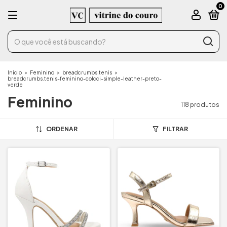
0
Início
>
Feminino
>
breadcrumbs.tenis
>
breadcrumbs.tenis-feminino-colcci-simple-leather-preto-
verde
Feminino
118 produtos
ORDENAR
FILTRAR