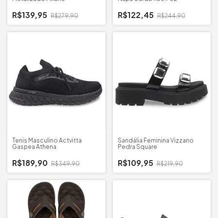
R$139,95
R$122,45
R$279,90
R$244,90
Tenis Masculino Actvitta
Sandália Feminina Vizzano
Gaspea Athena
Pedra Square
R$189,90
R$109,95
R$349,90
R$219,90