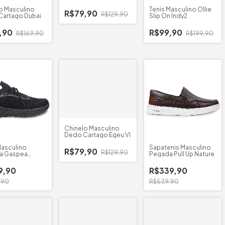
III
o Masculino
Tenis Masculino Ollie
R$79,90
R$129,90
artago Dubai
Slip On Indy2
,90
R$99,90
R$169,90
R$199,90
Chinelo Masculino
Dedo Cartago Egeu VI
Masculino
Sapatenis Masculino
R$79,90
R$129,90
ta Gaspea
Pegada Pull Up Nature
a
9,90
R$339,90
,90
R$539,90