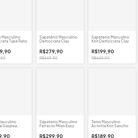
 Masculino
Sapatênis Masculino
Sapatenis Masculino
rata Type Rato
Democrata Clay
Knit Democrata Clay
9,90
R$279,90
R$199,90
,90
R$449,90
R$449,90
Masculino
Sapatenis Masculino
Tenis Masculino
ta Gaspea
Ferracini Milan Easy
Actvitta Knit Sancho
el
9,90
R$299,90
R$189,90