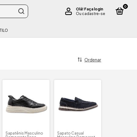
0
Olá!
Faça login
Ou cadastre-se
TILO
Ordenar
Sapatênis Masculino
Sapato Casual