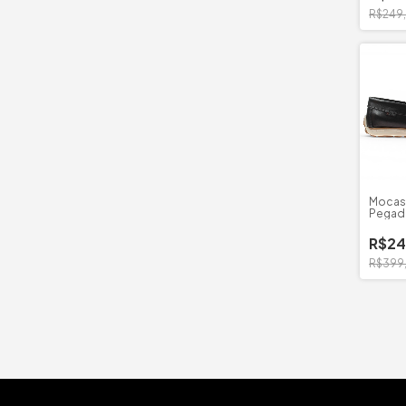
R$249
Mocas
Pegada
R$24
R$399