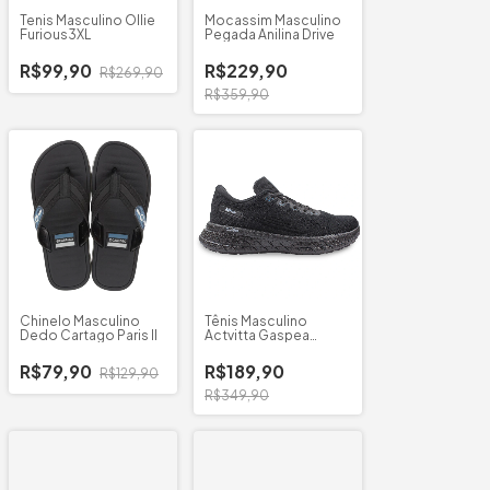
Tenis Masculino Ollie
Mocassim Masculino
Furious3XL
Pegada Anilina Drive
R$99,90
R$229,90
R$269,90
R$359,90
Chinelo Masculino
Tênis Masculino
Dedo Cartago Paris II
Actvitta Gaspea
Vegas
R$79,90
R$189,90
R$129,90
R$349,90