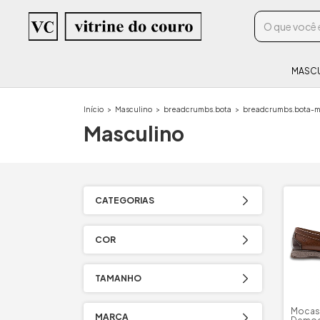
MASC
Início
>
Masculino
>
breadcrumbs.bota
>
breadcrumbs.bota-ma
Masculino
CATEGORIAS
COR
TAMANHO
Mocas
MARCA