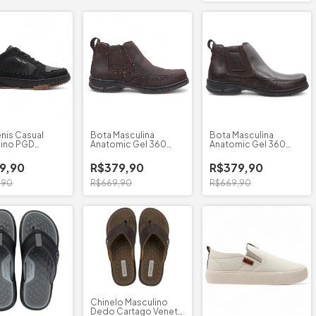
nis Casual
Bota Masculina
Bota Masculina
lino PGD
Anatomic Gel 360
Anatomic Gel 360
ibra Flother
Rustico Moro
Floater Brown
9,90
R$379,90
R$379,90
,90
R$669,90
R$669,90
Chinelo Masculino
Dedo Cartago Veneto