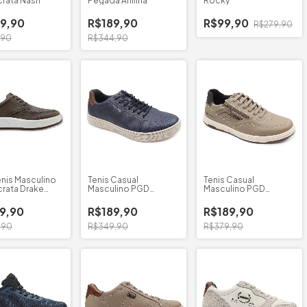
rata Nash
Pegada Anilina
Rocky
9,90
R$189,90
R$99,90
R$279,90
,90
R$344,90
nis Masculino
Tenis Casual
Tenis Casual
rata Drake
Masculino PGD
Masculino PGD
Microfibra
Microfibra Calce Fácil
9,90
R$189,90
R$189,90
,90
R$349,90
R$379,90