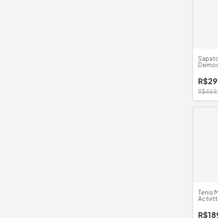
Sapato
Democ
R$29
R$469
Tenis 
Actvit
Cachar
R$18