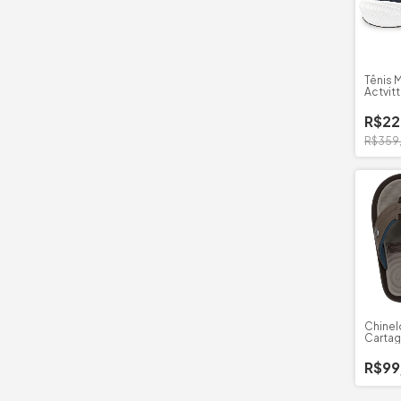
Tênis 
Actvit
R$22
R$359
Chinel
Cartago
R$99