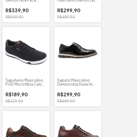
Democrata Pace
Masculino Democrata
Calce Fácil
Dune Hi Soft 32
R$339,90
R$299,90
R$549,90
R$489,90
Sapatenis Masculino
Sapato Masculino
PGD Microfibra Calce
Democrata Dune Hi
Facil
Soft 32
R$189,90
R$299,90
R$329,90
R$489,90