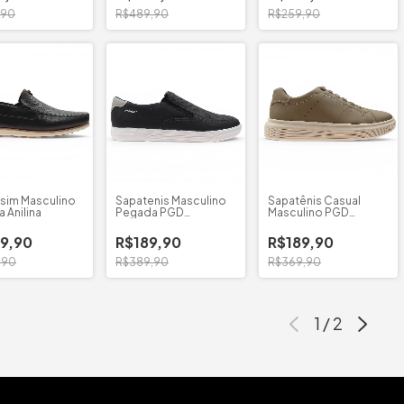
,90
R$489,90
R$259,90
sim Masculino
Sapatenis Masculino
Sapatênis Casual
 Anilina
Pegada PGD
Masculino PGD
Microfibra
Microfibra
9,90
R$189,90
R$189,90
,90
R$389,90
R$369,90
1
/
2