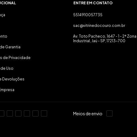
UCIONAL
ENTRE EM CONTATO
nça
5514910057735
sac@vitrinedocouro.com.br
ento
Av. Toto Pacheco, 1647 - 1 - 2ª Zona
Industrial, Jaú - SP, 17213-700
de Garantia
as de Privacidade
 de Uso
 e Devoluções
Empresa
Meios de envio