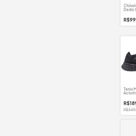
Chinel
Dedo C
R$99
Tenis 
Actvit
Athen
R$18
R$349