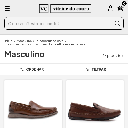
0
Início
>
Masculino
>
breadcrumbs.bota
>
breadcrumbs.bota-masculina-ferricelli-ranover-brown
Masculino
67 produtos
ORDENAR
FILTRAR