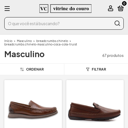
0
Início
>
Masculino
>
breadcrumbs.chinelo
>
breadcrumbs.chinelo-masculino-coca-cola-truist
Masculino
67 produtos
ORDENAR
FILTRAR