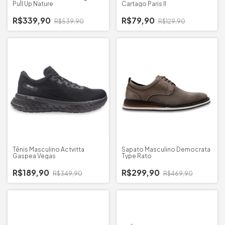
Pull Up Nature
Cartago Paris II
R$339,90
R$79,90
R$539,90
R$129,90
Tênis Masculino Actvitta
Sapato Masculino Democrata
Gaspea Vegas
Type Rato
R$189,90
R$299,90
R$349,90
R$469,90