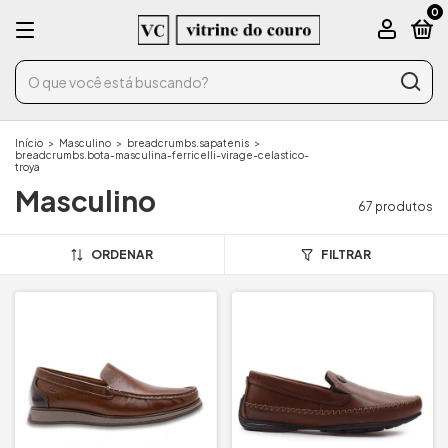
0
Início
>
Masculino
>
breadcrumbs.sapatenis
>
breadcrumbs.bota-masculina-ferricelli-virage-celastico-
troya
Masculino
67 produtos
ORDENAR
FILTRAR