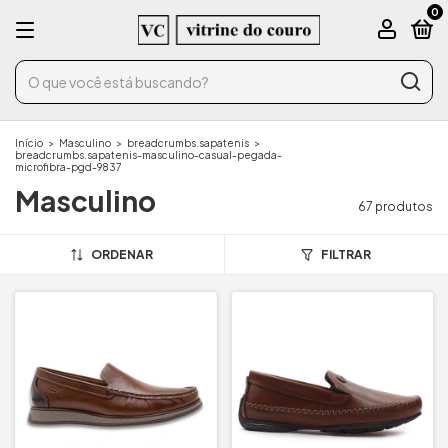
0
Início
>
Masculino
>
breadcrumbs.sapatenis
>
breadcrumbs.sapatenis-masculino-casual-pegada-
microfibra-pgd-9837
Masculino
67 produtos
ORDENAR
FILTRAR