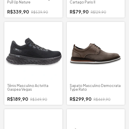
Pull Up Nature
Cartago Paris II
R$339,90
R$79,90
R$539,90
R$129,90
Tênis Masculino Actvitta
Sapato Masculino Democrata
Gaspea Vegas
Type Rato
R$189,90
R$299,90
R$349,90
R$469,90