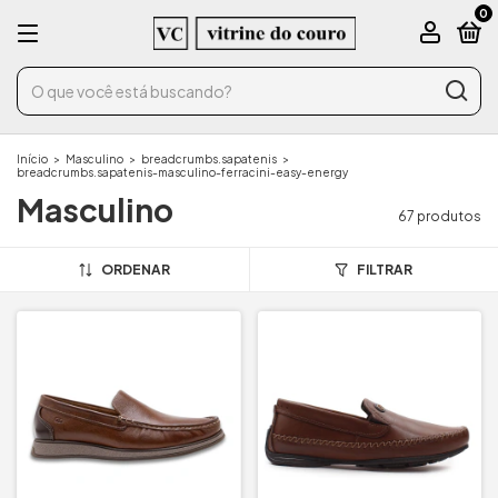
0
Início
>
Masculino
>
breadcrumbs.sapatenis
>
breadcrumbs.sapatenis-masculino-ferracini-easy-energy
Masculino
67 produtos
ORDENAR
FILTRAR