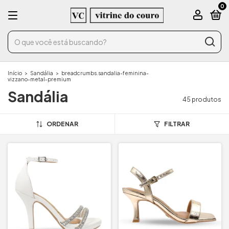
0
Início
>
Sandália
>
breadcrumbs.sandalia-feminina-
vizzano-metal-premium
Sandália
45 produtos
ORDENAR
FILTRAR