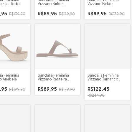
 Flat Dedo
Vizzano Birken
Vizzano Birken
Metalizado
,95
R$89,95
R$89,95
R$139,90
R$179,90
R$179,90
ia Feminina
Sandália Feminina
Sandália Feminina
o Anabela
Vizzano Rasteira
Vizzano Tamanco
Cristal Dedo
Napa Dourado
,95
R$89,95
R$122,45
R$199,90
R$179,90
R$244,90