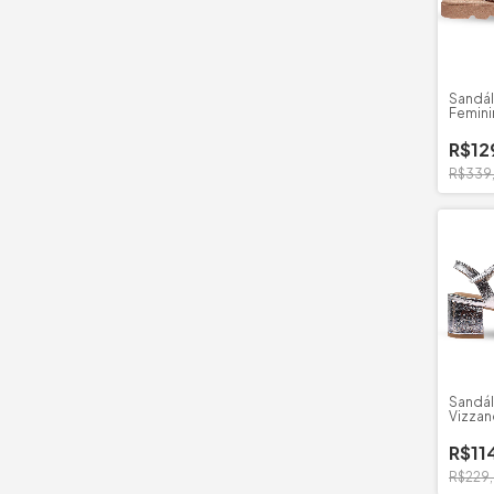
Sandál
Femini
Cruza
R$12
R$339
Sandál
Vizzan
Salto 
R$11
R$229