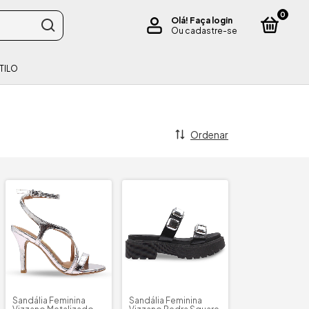
0
Olá!
Faça login
Ou cadastre-se
TILO
Ordenar
Sandália Feminina
Sandália Feminina