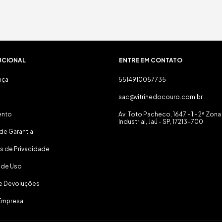
UCIONAL
ENTRE EM CONTATO
nça
5514910057735
sac@vitrinedocouro.com.br
ento
Av. Toto Pacheco, 1647 - 1 - 2ª Zona
Industrial, Jaú - SP, 17213-700
de Garantia
as de Privacidade
 de Uso
 e Devoluções
Empresa