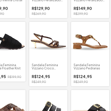
o Vienna Cristal
Vizzano Metalizado
Vizzano Metalizado
6536.213
Ponta Fina
9,90
R$129,90
R$149,90
,90
R$269,90
R$299,90
ia Feminina
Sandalia Feminina
Sandalia Feminina
 Floather Knit
Vizzano Croco
Vizzano Pedrarias
Zurique
,95
R$124,95
R$124,95
R$199,90
R$249,90
R$249,90