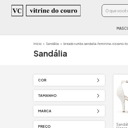
MASC
Início
>
Sandália
>
breadcrumbs.sandalia-feminina-vizzano-to
Sandália
COR
TAMANHO
MARCA
Sandál
PREÇO