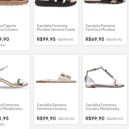
ia Papete
Sandalia Feminina
Sandalia Rasteira
na Vizzano
Modare Venezia Fivela
Feminina Modare
da
Floather Venezia
9,90
R$99,95
R$69,95
R$199,90
R$139,90
,90
ia Feminina
Sandália Rasteira
Sandália Feminina
o Metalizado
Feminina Vizzano
Vizzano Metalizado
Grosso
Napa Pedrarias
Pedrarias
4,95
R$99,90
R$99,90
R$239,90
R$289,90
,90