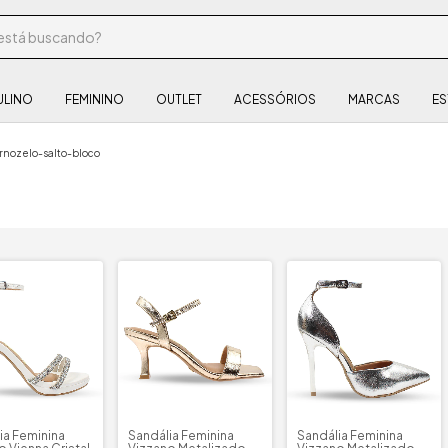
ULINO
FEMININO
OUTLET
ACESSÓRIOS
MARCAS
ES
rnozelo-salto-bloco
ia Feminina
Sandália Feminina
Sandália Feminina