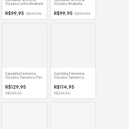
Vizzano Linho Anabela
Vizzano Anabela
M/Pata
R$99,95
R$99,95
R$199,90
R$199,90
Sandália Feminina
Sandália Feminina
Vizzano Tamanco Pele
Vizzano Tamanco
Strech
Croco Zurique
R$129,95
R$114,95
R$259,90
R$229,90