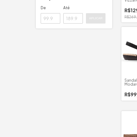
Vizzan
De
Até
R$12
R$269
APLICAR
Sandal
Modare
R$99