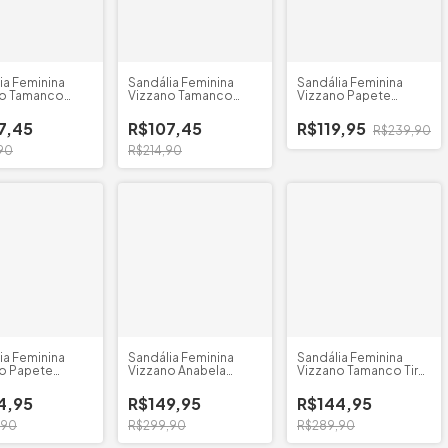
ia Feminina
Sandália Feminina
Sandália Feminina
no Tamanco
Vizzano Tamanco
Vizzano Papete
Onça
Cruzada Dedo
7,45
R$107,45
R$119,95
R$239,90
90
R$214,90
ia Feminina
Sandália Feminina
Sandália Feminina
o Papete
Vizzano Anabela
Vizzano Tamanco Tira
rm
Tachas
Pronta
4,95
R$149,95
R$144,95
,90
R$299,90
R$289,90