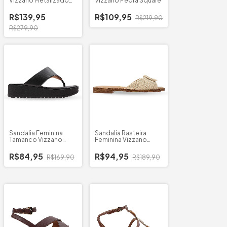
Vizzano Metalizado
Vizzano Pedra Square
Milano
R$139,95
R$109,95
R$219,90
R$279,90
Sandalia Feminina
Sandalia Rasteira
Tamanco Vizzano
Feminina Vizzano
Strech
Tramado
R$84,95
R$94,95
R$169,90
R$189,90