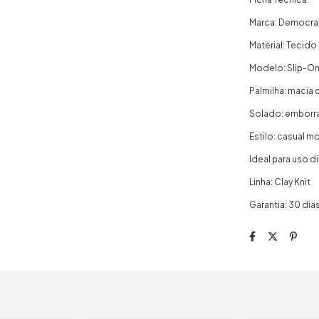
Marca: Democra
Material: Tecido K
Modelo: Slip-O
Palmilha: macia
Solado: emborra
Estilo: casual m
Ideal para uso di
Linha: Clay Knit
Garantia: 30 dia