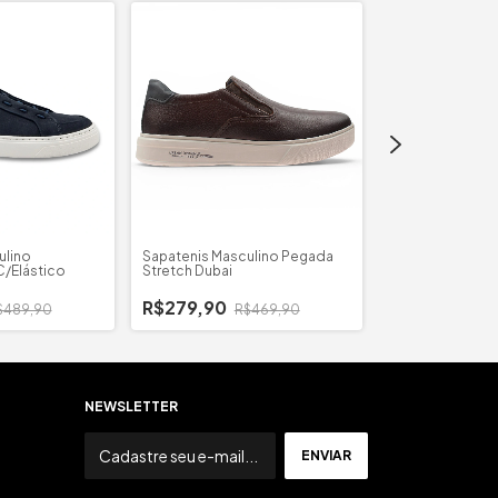
ulino
Sapatenis Masculino Pegada
Sapatenis Mascul
C/Elástico
Stretch Dubai
Dream
R$279,90
$489,90
R$469,90
R$299,90
R
NEWSLETTER