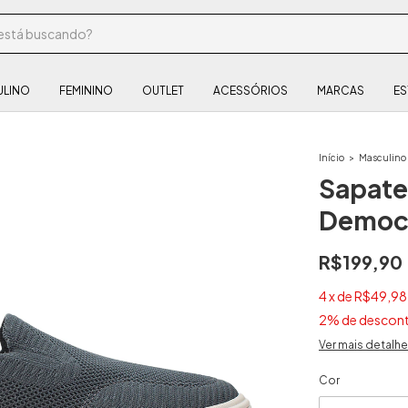
ULINO
FEMININO
OUTLET
ACESSÓRIOS
MARCAS
ES
Início
>
Masculino
Sapate
Democr
R$199,90
4
x
de
R$49,98
2% de descon
Ver mais detalh
Cor