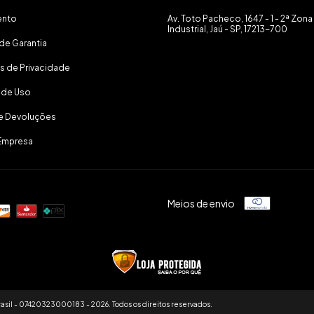
ento
Av. Toto Pacheco, 1647 - 1 - 2ª Zona
Industrial, Jaú - SP, 17213-700
de Garantia
as de Privacidade
 de Uso
 e Devoluções
Empresa
Meios de envio
asil - 07420323000183 - 2026. Todos os direitos reservados.