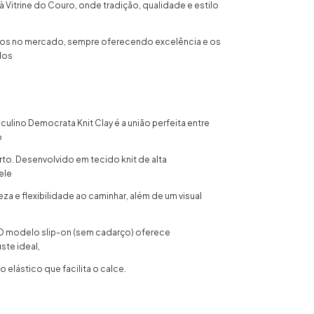
 Vitrine do Couro, onde tradição, qualidade e estilo
nos no mercado, sempre oferecendo excelência e os
dos
ulino Democrata Knit Clay é a união perfeita entre
o
to. Desenvolvido em tecido knit de alta
 ele
za e flexibilidade ao caminhar, além de um visual
. O modelo slip-on (sem cadarço) oferece
ste ideal,
elástico que facilita o calce.