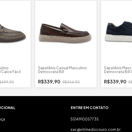
ulino
Sapatênis Casual Masculino
Sapatênis Masc
 Calce Fácil
Democrata Bill
Democrata Bill 
R$339,90
R$339,90
$499,90
R$454,90
R
UCIONAL
ENTRE EM CONTATO
nça
5514910057735
sac@vitrinedocouro.com.br