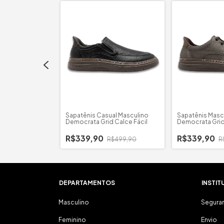
lino Ferracini
Sapatênis Casual Masculino
Sapatênis Masc
Democrata Grid Calce Fácil
Democrata Grid
R$339,90
R$339,90
$519,90
R$499,90
R
DEPARTAMENTOS
INSTIT
Masculino
Segura
Feminino
Envio