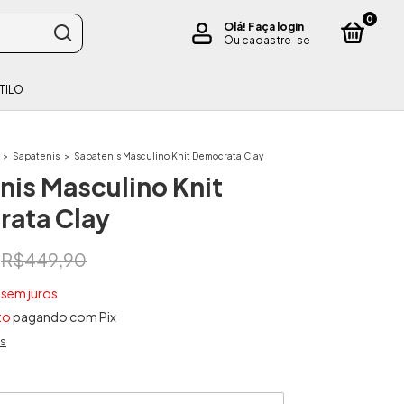
0
Olá!
Faça login
Ou cadastre-se
TILO
>
Sapatenis
>
Sapatenis Masculino Knit Democrata Clay
nis Masculino Knit
ata Clay
R$449,90
sem juros
to
pagando com Pix
es