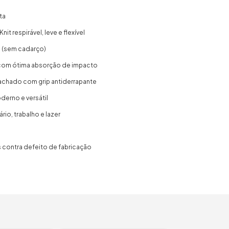
ta
nit respirável, leve e flexível
n (sem cadarço)
 com ótima absorção de impacto
chado com grip antiderrapante
oderno e versátil
ário, trabalho e lazer
s contra defeito de fabricação