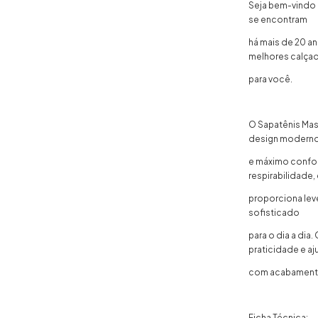
Seja bem-vindo à
se encontram
há mais de 20 a
melhores calça
para você.
O Sapatênis Masc
design modern
e máximo confor
respirabilidade,
proporciona leve
sofisticado
para o dia a dia
praticidade e aju
com acabamento 
Ficha Técnica: