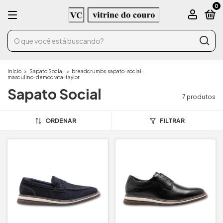
0
Início
>
Sapato Social
>
breadcrumbs.sapato-social-
masculino-democrata-taylor
Sapato Social
7 produtos
ORDENAR
FILTRAR